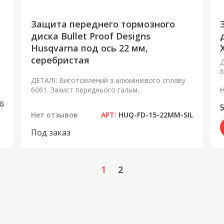
Защита переднего тормозного
диска Bullet Proof Designs
Husqvarna под ось 22 мм,
серебристая
Д
6
ДЕТАЛІ: Виготовлений з алюмінієвого сплаву
6061. Захист переднього гальм...
G
5
Нет отзывов
АРТ:
HUQ-FD-15-22MM-SIL
Под заказ
1
2