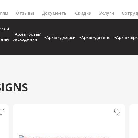
елям
Отзывы
Документы
Скидки
Услуги
Сотруд
икли
~Архів~боты/
~Архів~джерси
~Архів~дитяче
~Архів~зір
чний
расходники
SIGNS