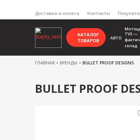
Доставка и оплата
Контакты
Покупат
Мотоц
TVS —
КАТАЛОГ
АВТО
факти
ТОВАРОВ
склад
ГЛАВНАЯ
БРЕНДЫ
BULLET PROOF DESIGNS
BULLET PROOF DE