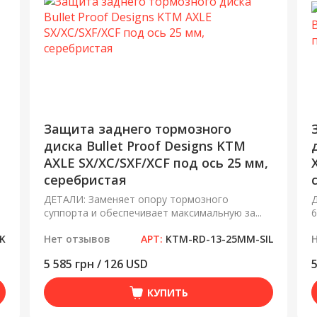
Защита заднего тормозного
диска Bullet Proof Designs KTM
AXLE SX/XC/SXF/XCF под ось 25 мм,
серебристая
ДЕТАЛИ: Заменяет опору тормозного
Д
суппорта и обеспечивает максимальную за...
6
K
Нет отзывов
АРТ:
KTM-RD-13-25MM-SIL
5 585 грн / 126 USD
5
КУПИТЬ