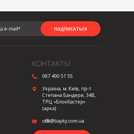
ш e-mail*
ПОДПИСАТЬСЯ
КОНТАКТЫ
067 400 51 55
Україна, м. Київ, пр-т
Степана Бандери, 34В,
ТРЦ «Блокбастер»
(арка)
office@bayky.com.ua