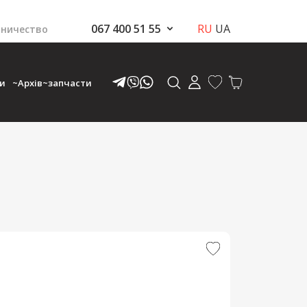
067 400 51 55
RU
UA
ничество
ки
~Архів~запчасти