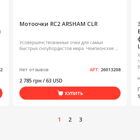
Мотоочки RC2 ARSHAM CLR
й
Усовершенствованные очки для самых
L
быстрых сноубордистов мира. Чемпионские ...
Х
т
B
02
Нет отзывов
АРТ:
26013208
2 785 грн / 63 USD
КУПИТЬ
1
1
2
3