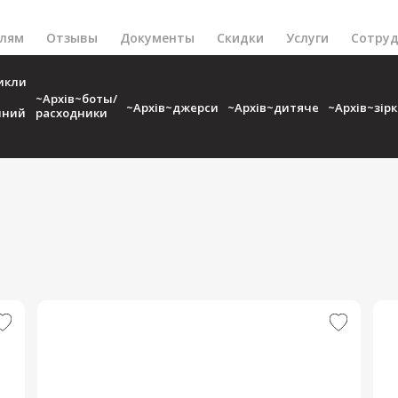
елям
Отзывы
Документы
Скидки
Услуги
Сотруд
икли
~Архів~боты/
~Архів~джерси
~Архів~дитяче
~Архів~зір
чний
расходники