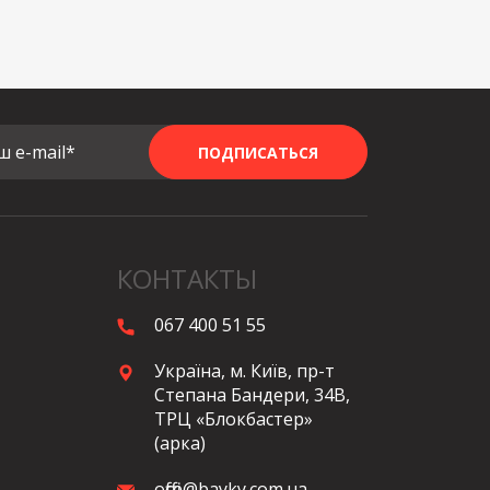
ш e-mail*
ПОДПИСАТЬСЯ
КОНТАКТЫ
067 400 51 55
Україна, м. Київ, пр-т
Степана Бандери, 34В,
ТРЦ «Блокбастер»
(арка)
office@bayky.com.ua