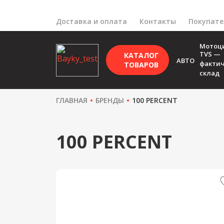
Доставка и оплата
Контакты
Покупат
Мотоц
TVS —
КАТАЛОГ
АВТО
факти
ТОВАРОВ
склад
ГЛАВНАЯ
БРЕНДЫ
100 PERCENT
100 PERCENT