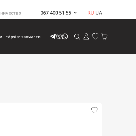
067 400 51 55
RU
UA
ничество
ки
~Архів~запчасти