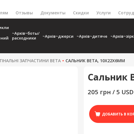
елям
Отзывы
Документы
Скидки
Услуги
Сотруд
икли
~Архів~боты/
~Архів~джерси
~Архів~дитяче
~Архів~зір
чний
расходники
ГІНАЛЬНІ ЗАПЧАСТИНИ BETA
САЛЬНИК BETA, 10X22X6ММ
Сальник B
205 грн / 5 USD
ДОБАВИТЬ В КО