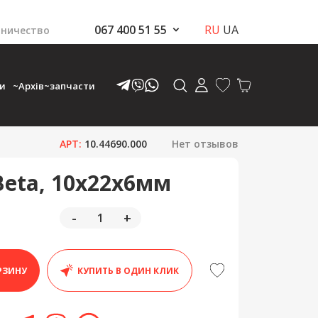
067 400 51 55
RU
UA
ничество
ки
~Архів~запчасти
АРТ:
10.44690.000
Нет отзывов
eta, 10x22x6мм
-
+
РЗИНУ
КУПИТЬ В ОДИН КЛИК