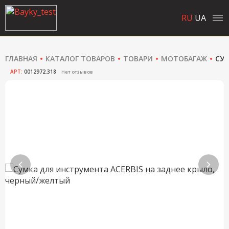
RU
UA
ГЛАВНАЯ
КАТАЛОГ ТОВАРОВ
ТОВАРИ
МОТОБАГАЖ
СУМ
АРТ:
0012972.318
Нет отзывов