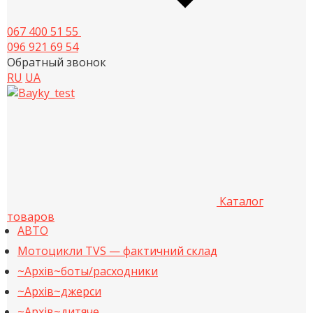
067 400 51 55
096 921 69 54
Обратный звонок
RU
UA
Каталог
товаров
АВТО
Мотоцикли TVS — фактичний склад
~Архів~боты/расходники
~Архів~джерси
~Архів~дитяче