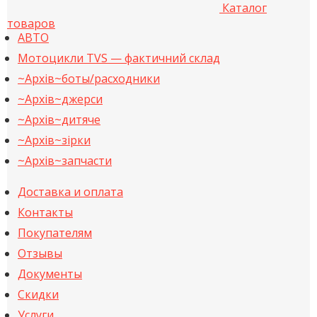
Каталог
товаров
АВТО
Мотоцикли TVS — фактичний склад
~Архів~боты/расходники
~Архів~джерси
~Архів~дитяче
~Архів~зірки
~Архів~запчасти
Доставка и оплата
Контакты
Покупателям
Отзывы
Документы
Скидки
Услуги