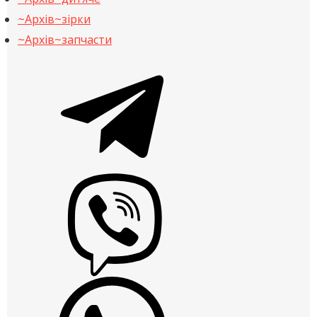
~Архів~зірки
~Архів~запчасти