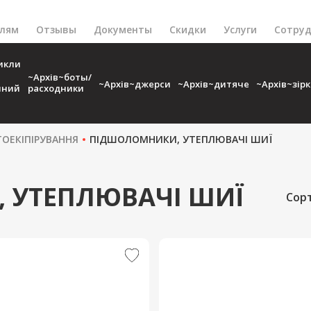
елям
Отзывы
Документы
Скидки
Услуги
Сотруд
икли
~Архів~боты/
~Архів~джерси
~Архів~дитяче
~Архів~зір
чний
расходники
ОЕКІПІРУВАННЯ
ПІДШОЛОМНИКИ, УТЕПЛЮВАЧІ ШИЇ
 УТЕПЛЮВАЧІ ШИЇ
Сор