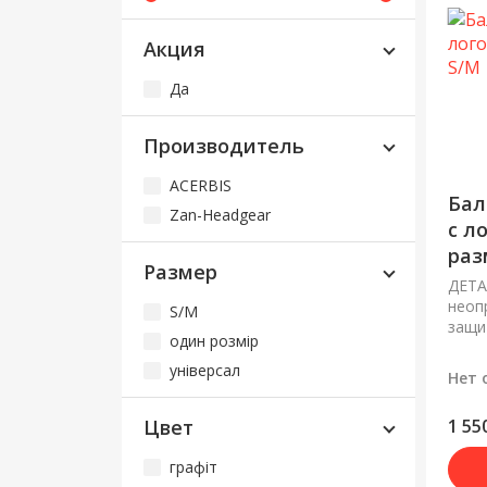
Акция
Да
Производитель
ACERBIS
Бал
Zan-Headgear
с л
раз
Размер
ДЕТА
неоп
S/M
защит
один розмір
універсал
Нет 
Цвет
1 55
графіт