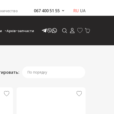
067 400 51 55
RU
UA
ничество
ки
~Архів~запчасти
тировать:
По порядку