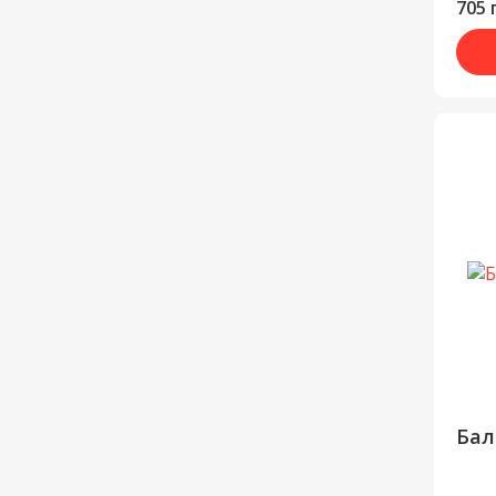
705 
Бал
...