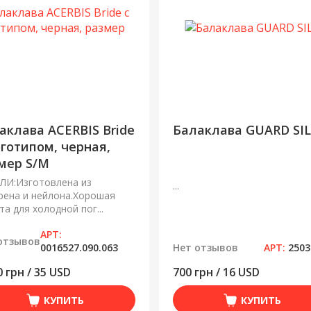
аклава ACERBIS Bride
Балаклава GUARD SI
оготипом, черная,
мер S/M
ЛИ:Изготовлена из
...
рена и нейлона.Хорошая
а для холодной пог...
АРТ:
отзывов
0016527.090.063
Нет отзывов
АРТ:
2503
0 грн / 35 USD
700 грн / 16 USD
КУПИТЬ
КУПИТЬ