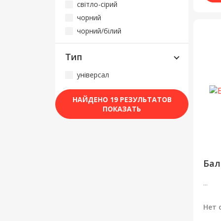
світло-сірий
чорний
чорний/білий
Тип
універсал
НАЙДЕНО 19 РЕЗУЛЬТАТОВ
ПОКАЗАТЬ
Бал
...
Нет 