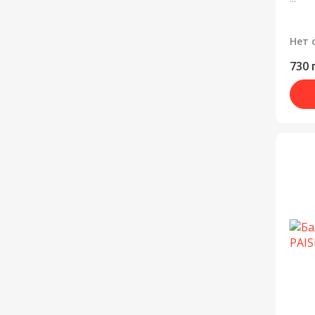
Нет 
730 