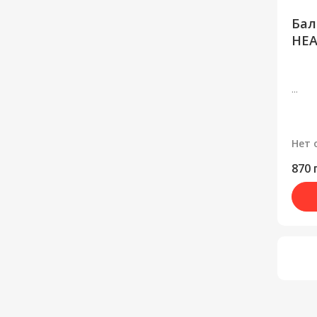
Бал
HEA
...
Нет 
870 