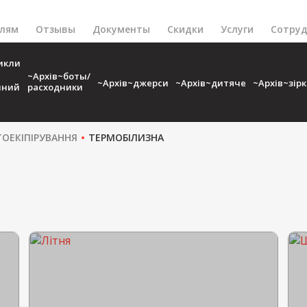
елям
Отзывы
Документы
Скидки
Услуги
Сотруд
икли
~Архів~боты/
~Архів~джерси
~Архів~дитяче
~Архів~зір
чний
расходники
ОЕКІПІРУВАННЯ
ТЕРМОБІЛИЗНА