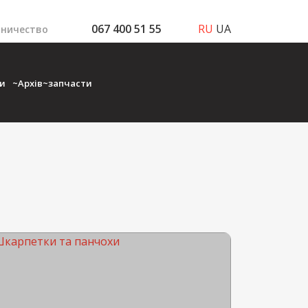
067 400 51 55
RU
UA
ничество
ки
~Архів~запчасти