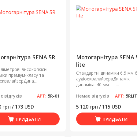
огарнітура SENA 5R
Мотогарнітура SENA 
lite
іліметрові високоякісні
Стандартні динаміки 6,5 мм 
іки преміум-класу та
аудіоеквалайзераДинамік
еквалайзерДина...
динаміка: 40 мм – т...
є відгуків
АРТ:
5R-01
Немає відгуків
АРТ:
5RLI
0 грн / 173 USD
5 120 грн / 115 USD
ПРИДБАТИ
ПРИДБАТИ