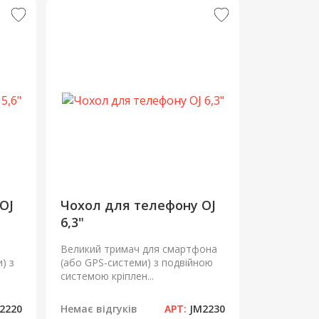
OJ
Чохол для телефону OJ
6,3"
Великий тримач для смартфона
) з
(або GPS-системи) з подвійною
системою кріплен...
2220
Немає відгуків
АРТ:
JM2230