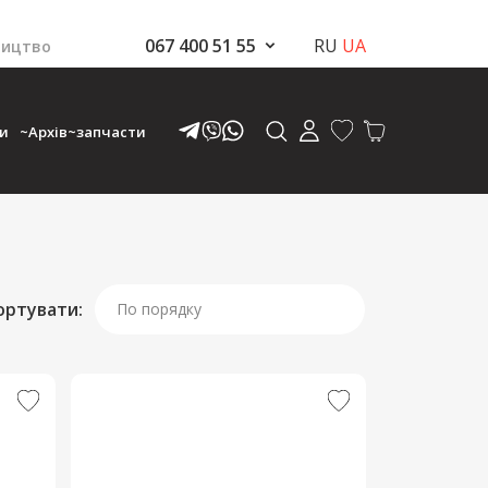
067 400 51 55
RU
UA
ництво
ки
~Архів~запчасти
ортувати:
По порядку