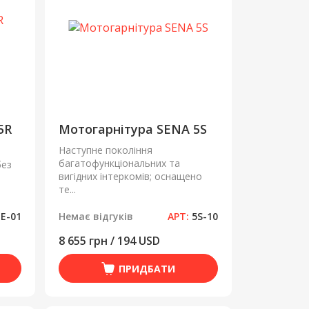
5R
Мотогарнітура SENA 5S
Наступне покоління
багатофункціональних та
без
вигідних інтеркомів; оснащено
те...
TE-01
Немає відгуків
АРТ:
5S-10
8 655 грн / 194 USD
ПРИДБАТИ