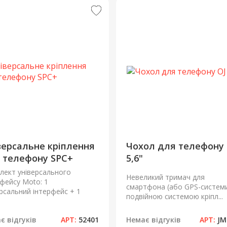
версальне кріплення
Чохол для телефону 
 телефону SPC+
5,6"
лект універсального
Невеликий тримач для
рфейсу Moto: 1
смартфона (або GPS-системи
ерсальний інтерфейс + 1
подвійною системою кріпл...
є відгуків
АРТ:
52401
Немає відгуків
АРТ:
JM