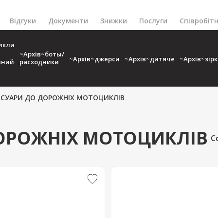
Відгуки
Документи
Знижки
Послуги
Співробіт
икли
~Архів~боты/
~Архів~джерси
~Архів~дитяче
~Архів~зір
чний
расходники
ЕСУАРИ ДО ДОРОЖНІХ МОТОЦИКЛІВ
ОРОЖНІХ МОТОЦИКЛІВ
С