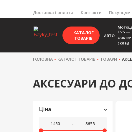
Доставка і оплата
Контакти
Покупцям
Мотоц
TVS —
КАТАЛОГ
АВТО
факти
ТОВАРІВ
склад
ГОЛОВНА
КАТАЛОГ ТОВАРІВ
ТОВАРИ
АКС
АКСЕСУАРИ ДО Д
Ціна
-