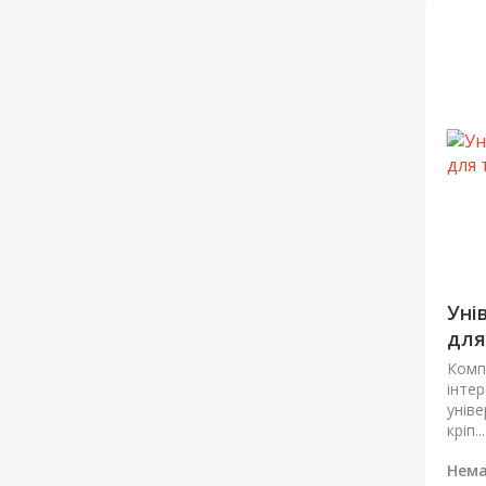
Уні
для
Комп
інте
унів
кріп...
Нема