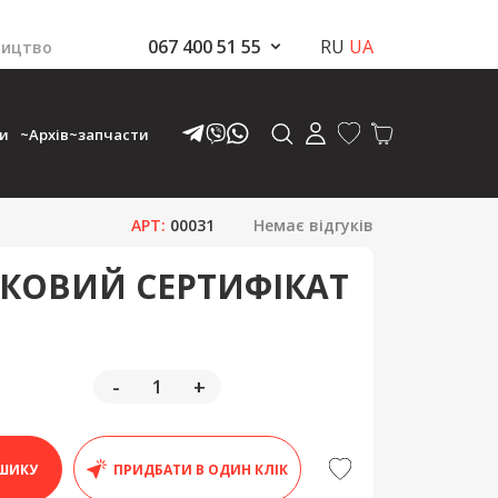
067 400 51 55
RU
UA
ництво
ки
~Архів~запчасти
АРТ:
00031
Немає відгуків
КОВИЙ СЕРТИФІКАТ
-
+
ШИКУ
ПРИДБАТИ В ОДИН КЛІК