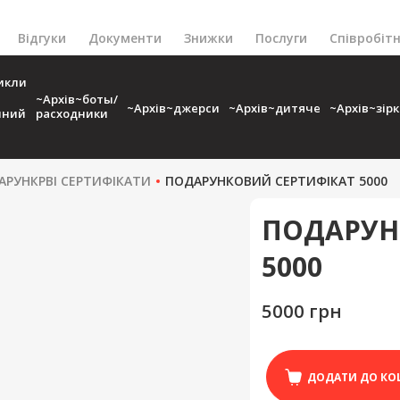
Відгуки
Документи
Знижки
Послуги
Співробіт
икли
~Архів~боты/
~Архів~джерси
~Архів~дитяче
~Архів~зір
чний
расходники
АРУНКРВІ СЕРТИФІКАТИ
ПОДАРУНКОВИЙ СЕРТИФІКАТ 5000
ПОДАРУН
5000
5000 грн
ДОДАТИ ДО КО