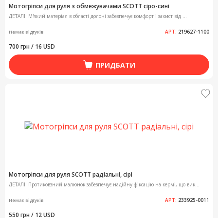
Мотогріпси для руля з обмежувачами SCOTT сіро-сині
ДЕТАЛІ: М'який матеріал в області долоні забезпечує комфорт і захист від ...
АРТ:
219627-1100
Немає відгуків
700 грн / 16 USD
ПРИДБАТИ
Мотогріпси для руля SCOTT радіальні, сірі
ДЕТАЛІ: Протиковзний малюнок забезпечує надійну фіксацію на кермі, що вик...
АРТ:
233925-0011
Немає відгуків
550 грн / 12 USD