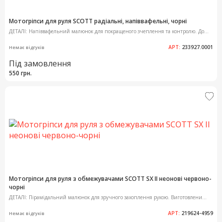
Мотогріпси для руля SCOTT радіальні, напіввафельні, чорні
ДЕТАЛІ: Напіввафельний малюнок для покращеного зчеплення та контролю. До...
АРТ:
233927.0001
Немає відгуків
Під замовлення
550 грн.
Мотогріпси для руля з обмежувачами SCOTT SX II неонові червоно-
чорні
ДЕТАЛІ: Пірамідальний малюнок для зручного захоплення рукою. Виготовлени...
АРТ:
219624-4959
Немає відгуків