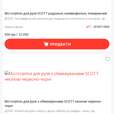
Мотогріпси для руля SCOTT радіальні, напіввафельні, помаранчеві
ДЕТАЛІ: Напіввафельний малюнок для покращеного зчеплення та контролю. До...
АРТ:
233927-0036
Немає відгуків
550 грн / 12 USD
ПРИДБАТИ
Мотогріпси для руля з обмежувачами SCOTT неонові червоно-
чорні
ДЕТАЛІ: М'який матеріал в області долоні забезпечує комфорт і захист від ...