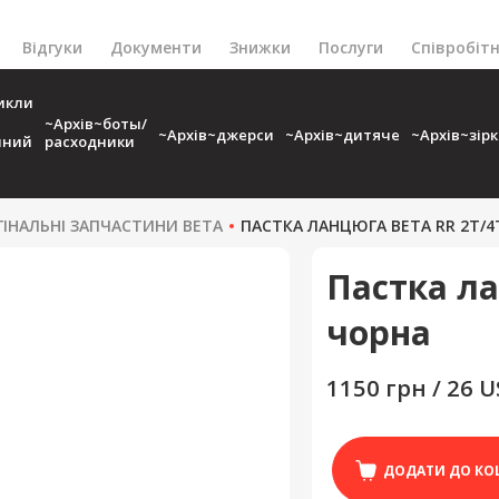
Відгуки
Документи
Знижки
Послуги
Співробіт
икли
~Архів~боты/
~Архів~джерси
~Архів~дитяче
~Архів~зір
чний
расходники
ГІНАЛЬНІ ЗАПЧАСТИНИ BETA
ПАСТКА ЛАНЦЮГА BETA RR 2T/4
Пастка ла
чорна
1150 грн / 26 
ДОДАТИ ДО КО