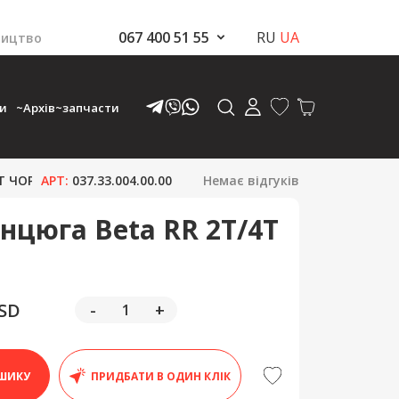
067 400 51 55
RU
UA
ництво
ки
~Архів~запчасти
T ЧОРНА
АРТ:
037.33.004.00.00
Немає відгуків
нцюга Beta RR 2T/4T
USD
-
+
ШИКУ
ПРИДБАТИ В ОДИН КЛІК