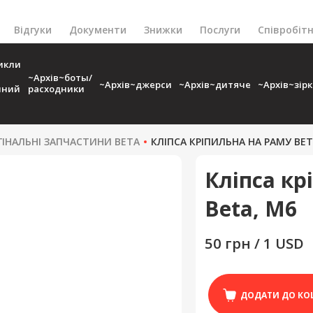
Відгуки
Документи
Знижки
Послуги
Співробіт
икли
~Архів~боты/
~Архів~джерси
~Архів~дитяче
~Архів~зір
чний
расходники
ГІНАЛЬНІ ЗАПЧАСТИНИ BETA
КЛІПСА КРІПИЛЬНА НА РАМУ BET
Кліпса кр
Beta, M6
50 грн / 1 USD
ДОДАТИ ДО КО