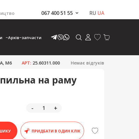
067 400 51 55
RU
UA
ництво
ки
~Архів~запчасти
A, M6
АРТ:
25.60311.000
Немає відгуків
іпильна на раму
-
+
ШИКУ
ПРИДБАТИ В ОДИН КЛІК