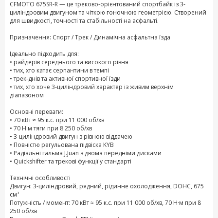
CFMOTO 675SR-R — це треково-орієнтований спортбайк із 3-
циліндровим двигуном та чіткою гоночною геометрією. Створений
для швидкості, точності та стабільності на асфальті.
Призначення: Спорт / Трек / Динамічна асфальтна їзда
Ідеально підходить для:
• райдерів середнього та високого рівня
• тих, хто катає серпантини в темпі
• трек-днів та активної спортивної їзди
• тих, хто хоче 3-циліндровий характер із живим верхнім
діапазоном
Основні переваги:
• 70 кВт ≈ 95 к.с. при 11 000 об/хв
• 70 Н·м тяги при 8 250 об/хв
• 3-циліндровий двигун з рівною віддачею
• Повністю регульована підвіска KYB
• Радіальні гальма J.Juan з двома передніми дисками
• Quickshifter та трекові функції у стандарті
Технічні особливості
Двигун: 3-циліндровий, рядний, рідинне охолодження, DOHC, 675
см³
Потужність / момент: 70 кВт ≈ 95 к.с. при 11 000 об/хв, 70 Н·м при 8
250 об/хв