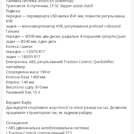
Паливна система: Bosch EFI (інжектор)
Трансмісія: 6-ступенева, CF-SC slipper assist clutch
Підвіска:
передня — перевернута USD-вилка Ø41 мм, повністю регульована,
KYB
задня — моноамортизатор KYB, регулювання preload і rebound
Гальма:
передні — Ø300 мм, два диски, радіальні 4-поршневі супорти J.Juan
задні — Ø240 мм, один диск
Колеса / шини:
переднє — 120/70 R17
заднє — 180/55 R17
Електроніка: ABS, регульований Traction Control, Quickshifter,
лаптаймер
Споряджена маса: 189 кг
Колісна база: 1400 мм
Кліренс: 140 мм
Висота по сідлу: 810 мм
Паливний бак: 15 л
Вердикт Bayky
Дає відчуття спортивної жорсткості та чіткої реакції на газ. Дозволяє
працювати з траєкторією так, як задумав райдер.
Оснащення:
• ABS (двоканальна антиблокувальна система)
• Traction Control / регульований TCS