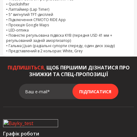
• Quickshifter
• Лаптаймер (Lap Timer)
• 5" вигнутий TFT-дисплей
• Підключення CFMOTO RIDE App
• Проєкція Google Maps
• LED-оптика
• Повністю регульована підвіска KYB (передня USD 41 мм +
регульований задній амортизатор)
• Гальма J.Juan (радіальні супорти спереду, один диск ззаду)
• Представлений в 2 кольорах: White, Grey
ПІДПИШІТЬСЯ,
ЩОБ ПЕРШИМИ ДІЗНАТИСЯ ПРО
ЗНИЖКИ ТА СПЕЦ-ПРОПОЗИЦІЇ
Ваш e-mail*
ПІДПИСАТИСЯ
Графік роботи