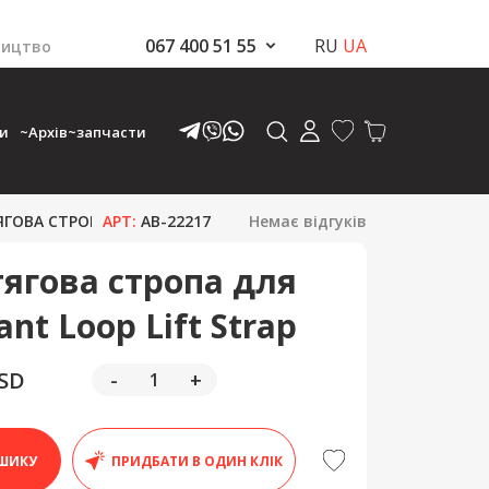
067 400 51 55
RU
UA
ництво
ки
~Архів~запчасти
ГОВА СТРОПА ДЛЯ ЕНДУРО GIANT LOOP LIFT STRAP
АРТ:
AB-22217
Немає відгуків
ягова стропа для
nt Loop Lift Strap
USD
-
+
ШИКУ
ПРИДБАТИ В ОДИН КЛІК