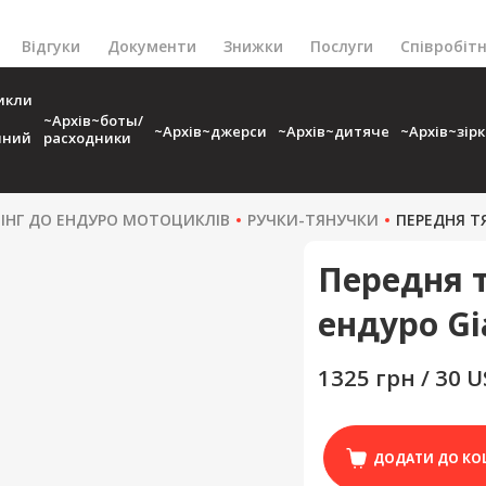
Відгуки
Документи
Знижки
Послуги
Співробіт
икли
~Архів~боты/
~Архів~джерси
~Архів~дитяче
~Архів~зір
чний
расходники
ІНГ ДО ЕНДУРО МОТОЦИКЛІВ
РУЧКИ-ТЯНУЧКИ
ПЕРЕДНЯ ТЯ
Передня т
ендуро Gia
1325 грн / 30 
ДОДАТИ ДО КО