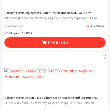
Захист ліктів Alpinestars Bionic Pro Plasma BLK/RD/WHT S/M
Закріплені на дихаючій підкладці, відкрита сітчаста структура захисників гр...
АРТ:
27060357
Немає відгуків
5 580 грн / 125 USD
ПРИДБАТИ
Захист ліктів ACERBIS MTB Ghombet чорно-жовтий, розмір L/XL
ДЕТАЛІ: Міцна тканина для захисту від ударів і стирання. Дихаючі матеріа...