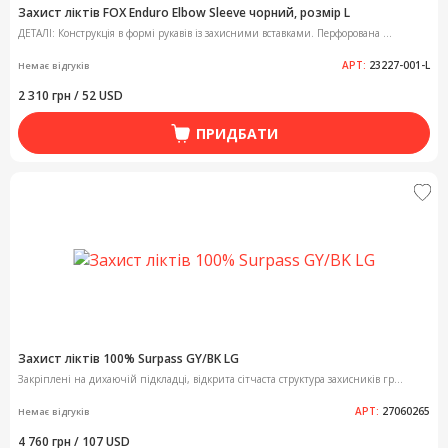
Захист ліктів FOX Enduro Elbow Sleeve чорний, розмір L
ДЕТАЛІ: Конструкція в формі рукавів із захисними вставками. Перфорована ...
АРТ:
23227-001-L
Немає відгуків
2 310 грн / 52 USD
ПРИДБАТИ
Захист ліктів 100% Surpass GY/BK LG
Закріплені на дихаючій підкладці, відкрита сітчаста структура захисників гр...
АРТ:
27060265
Немає відгуків
4 760 грн / 107 USD