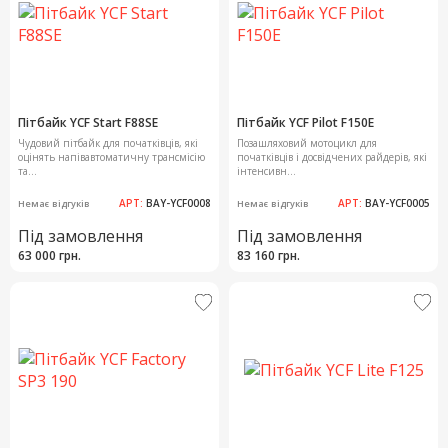
Пітбайк YCF Start F88SE
Пітбайк YCF Pilot F150E
Чудовий пітбайк для початківців, які
Позашляховий мотоцикл для
оцінять напівавтоматичну трансмісію
початківців і досвідчених райдерів, які
та...
інтенсивн...
АРТ:
BAY-YCF0008
АРТ:
BAY-YCF0005
Немає відгуків
Немає відгуків
Під замовлення
Під замовлення
63 000 грн.
83 160 грн.