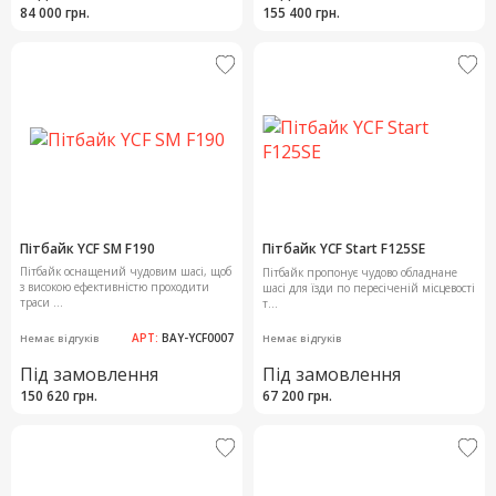
84 000 грн.
155 400 грн.
Пітбайк YCF SM F190
Пітбайк YCF Start F125SE
Пітбайк оснащений чудовим шасі, щоб
Пітбайк пропонує чудово обладнане
з високою ефективністю проходити
шасі для їзди по пересіченій місцевості
траси ...
т...
АРТ:
BAY-YCF0007
Немає відгуків
Немає відгуків
Під замовлення
Під замовлення
150 620 грн.
67 200 грн.