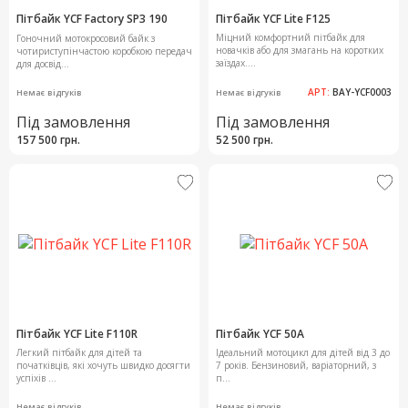
Пітбайк YCF Factory SP3 190
Пітбайк YCF Lite F125
Міцний комфортний пітбайк для
Гоночний мотокросовий байк з
новачків або для змагань на коротких
чотириступінчастою коробкою передач
заїздах....
для досвід...
АРТ:
BAY-YCF0003
Немає відгуків
Немає відгуків
Під замовлення
Під замовлення
157 500 грн.
52 500 грн.
Пітбайк YCF Lite F110R
Пітбайк YCF 50A
Легкий пітбайк для дітей та
Ідеальний мотоцикл для дітей від 3 до
початківців, які хочуть швидко досягти
7 років. Бензиновий, варіаторний, з
успіхів ...
п...
Немає відгуків
Немає відгуків