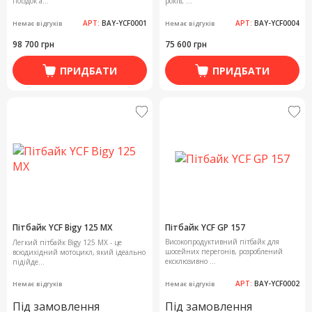
поїздок а...
років, ...
АРТ:
BAY-YCF0001
АРТ:
BAY-YCF0004
Немає відгуків
Немає відгуків
98 700 грн
75 600 грн
ПРИДБАТИ
ПРИДБАТИ
Пітбайк YCF Bigy 125 MX
Пітбайк YCF GP 157
Високопродуктивний пітбайк для
Легкий пітбайк Bigy 125 MX - це
шосейних перегонів, розроблений
всюдихідний мотоцикл, який ідеально
ексклюзивно ...
підійде...
АРТ:
BAY-YCF0002
Немає відгуків
Немає відгуків
Під замовлення
Під замовлення