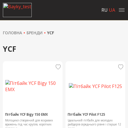
RU
UA
ГОЛОВНА
БРЕНДИ
YCF
YCF
Пітбайк YCF Bigy 150 EMX
Пітбайк YCF Pilot F125
Мотоцикл створений для яскравих
Ідеальний пітбайк для молодих
вражень під час круїзів, коротких
райдерів середнього рівня і старше 12