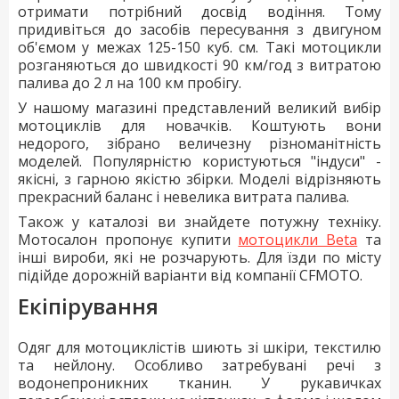
отримати потрібний досвід водіння. Тому
придивіться до засобів пересування з двигуном
об'ємом у межах 125-150 куб. см. Такі мотоцикли
розганяються до швидкості 90 км/год з витратою
палива до 2 л на 100 км пробігу.
У нашому магазині представлений великий вибір
мотоциклів для новачків. Коштують вони
недорого, зібрано величезну різноманітність
моделей. Популярністю користуються "індуси" -
якісні, з гарною якістю збірки. Моделі відрізняють
прекрасний баланс і невелика витрата палива.
Також у каталозі ви знайдете потужну техніку.
Мотосалон пропонує купити
мотоцикли Beta
та
інші вироби, які не розчарують. Для їзди по місту
підійде дорожній варіанти від компанії CFMOTO.
Екіпірування
Одяг для мотоциклістів шиють зі шкіри, текстилю
та нейлону. Особливо затребувані речі з
водонепроникних тканин. У рукавичках