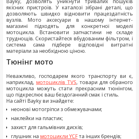
Bayky, дозволять уникнути тривалих пошуків
якісних пристроїв. У каталозі зібрані деталі, що
дозволяють швидко відновити працездатність
вузлів. Мото аксесуари в нашому інтернет-
магазині підходять для конкретної моделі
мотоцикла. Встановити запчастини не складе
труднощів. Скористайтеся вбудованим фільтром, і
система сама підбере відповідні витратні
матеріали за необхідною ціною.
Тюнінг мото
Неважливо, господарем якого транспорту ви є,
наприклад,
мотоциклів TVS
, товари для обраного
мотоцикла можуть стати прекрасним тюнінгом,
що підкреслює ваш бездоганний смак і стиль.
На сайті Bayky ви знайдете:
неонові мотогріпси з обмежувачами;
наклейки на пластик;
захист для гальмівних дисків;
глушник на
мотоцикли YCF
та інших брендів;