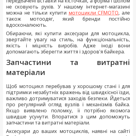
передбачені вставки на кісточках, а форма і шолом
не сковують рухів. У нашому інтернет-магазині
можна не тільки купити
мотоцикли СFMOTO
, але
також мотоодяг, який бренди постійно
вдосконалюють.
Обираючи, які купити аксесуари для мотоцикла,
звертайте увагу на стиль, на функціональність,
якість і міцність виробів. Адже іноді вони
допомагають зберегти життя і здоров'я байкера.
Запчастини та витратні
матеріали
Щоб мотоцикл перебував у хорошому стані і для
підтримки незабутніх вражень від швидкісної їзди,
важливо дотримуватися заходів безпеки. Йдеться
про регулярний огляд вузлів і механізмів байка.
Якщо виявлено поломку, її потрібно якомога
швидше усунути. Впоратися з цим допоможуть
запчастини та витратні матеріали.
Аксесуари до ваших мотоциклів, наявні на сайті