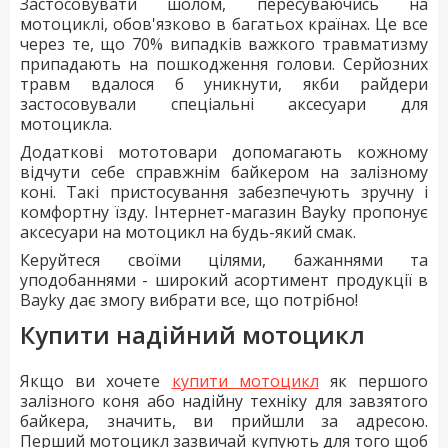
Застосовувати шолом, пересуваючись на
мотоциклі, обов'язково в багатьох країнах. Це все
через те, що 70% випадків важкого травматизму
припадають на пошкодження голови. Серйозних
травм вдалося б уникнути, якби райдери
застосовували спеціальні аксесуари для
мотоцикла.
Додаткові мототовари допомагають кожному
відчути себе справжнім байкером на залізному
коні. Такі пристосування забезпечують зручну і
комфортну їзду. Інтернет-магазин Bayky пропонує
аксесуари на мотоцикл на будь-який смак.
Керуйтеся своїми цілями, бажаннями та
уподобаннями - широкий асортимент продукції в
Bayky дає змогу вибрати все, що потрібно!
Купити надійний мотоцикл
Якщо ви хочете
купити мотоцикл
як першого
залізного коня або надійну техніку для завзятого
байкера, значить, ви прийшли за адресою.
Перший мотоцикл зазвичай купують для того щоб